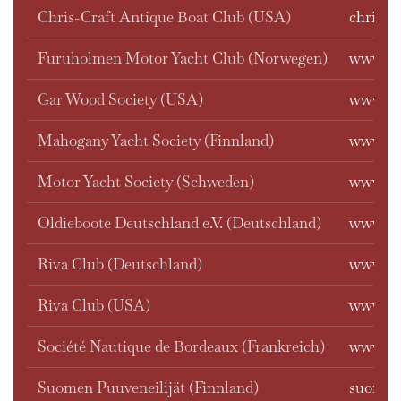
Chris-Craft Antique Boat Club (USA)
chris-cr
Furuholmen Motor Yacht Club (Norwegen)
www.fu
Gar Wood Society (USA)
www.ga
Mahogany Yacht Society (Finnland)
www.my
Motor Yacht Society (Schweden)
www.my
Oldieboote Deutschland e.V. (Deutschland)
www.old
Riva Club (Deutschland)
www.riv
Riva Club (USA)
www.ri
Société Nautique de Bordeaux (Frankreich)
www.so
Suomen Puuveneilijät (Finnland)
suomenp